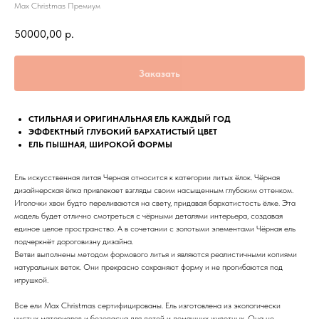
Max Christmas Премиум
50000,00
р.
Заказать
СТИЛЬНАЯ И ОРИГИНАЛЬНАЯ ЕЛЬ КАЖДЫЙ ГОД
ЭФФЕКТНЫЙ ГЛУБОКИЙ БАРХАТИСТЫЙ ЦВЕТ
ЕЛЬ ПЫШНАЯ, ШИРОКОЙ ФОРМЫ
Ель искусственная литая Черная относится к категории литых ёлок. Чёрная
дизайнерская ёлка привлекает взгляды своим насыщенным глубоким оттенком.
Иголочки хвои будто переливаются на свету, придавая бархатистость ёлке. Эта
модель будет отлично смотреться с чёрными деталями интерьера, создавая
единое целое пространство. А в сочетании с золотыми элементами Чёрная ель
подчеркнёт дороговизну дизайна.
Ветви выполнены методом формового литья и являются реалистичными копиями
натуральных веток. Они прекрасно сохраняют форму и не прогибаются под
игрушкой.
Все ели Max Christmas сертифицированы. Ель изготовлена из экологически
чистых материалов и безопасна для детей и домашних животных. Она не