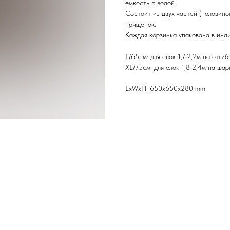
емкость с водой.
Состоит из двух частей (половино
прищепок.
Каждая корзинка упакована в инди
L/65см: для елок 1,7-2,2м на отги
XL/75см: для елок 1,8-2,4м на ша
LxWxH: 650x650x280 mm